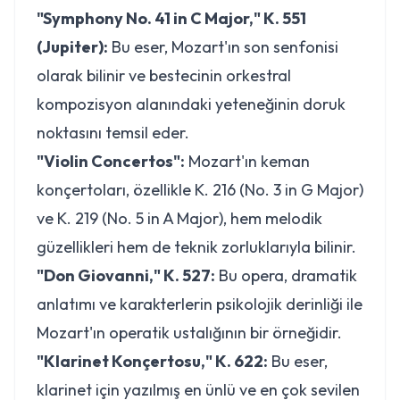
"Symphony No. 41 in C Major," K. 551
(Jupiter):
Bu eser, Mozart'ın son senfonisi
olarak bilinir ve bestecinin orkestral
kompozisyon alanındaki yeteneğinin doruk
noktasını temsil eder.
"Violin Concertos":
Mozart'ın keman
konçertoları, özellikle K. 216 (No. 3 in G Major)
ve K. 219 (No. 5 in A Major), hem melodik
güzellikleri hem de teknik zorluklarıyla bilinir.
"Don Giovanni," K. 527:
Bu opera, dramatik
anlatımı ve karakterlerin psikolojik derinliği ile
Mozart'ın operatik ustalığının bir örneğidir.
"Klarinet Konçertosu," K. 622:
Bu eser,
klarinet için yazılmış en ünlü ve en çok sevilen