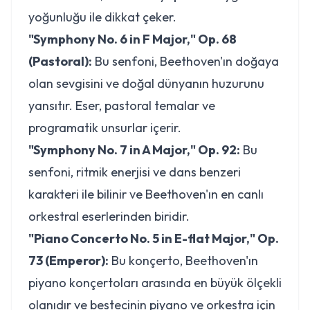
yoğunluğu ile dikkat çeker.
"Symphony No. 6 in F Major," Op. 68
(Pastoral):
Bu senfoni, Beethoven'ın doğaya
olan sevgisini ve doğal dünyanın huzurunu
yansıtır. Eser, pastoral temalar ve
programatik unsurlar içerir.
"Symphony No. 7 in A Major," Op. 92:
Bu
senfoni, ritmik enerjisi ve dans benzeri
karakteri ile bilinir ve Beethoven'ın en canlı
orkestral eserlerinden biridir.
"Piano Concerto No. 5 in E-flat Major," Op.
73 (Emperor):
Bu konçerto, Beethoven'ın
piyano konçertoları arasında en büyük ölçekli
olanıdır ve bestecinin piyano ve orkestra için