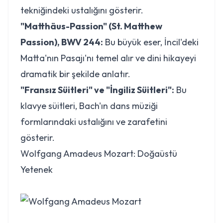
tekniğindeki ustalığını gösterir.
"Matthäus-Passion" (St. Matthew
Passion), BWV 244:
Bu büyük eser, İncil'deki
Matta'nın Pasajı'nı temel alır ve dini hikayeyi
dramatik bir şekilde anlatır.
"Fransız Süitleri" ve "İngiliz Süitleri":
Bu
klavye süitleri, Bach'ın dans müziği
formlarındaki ustalığını ve zarafetini
gösterir.
Wolfgang Amadeus Mozart: Doğaüstü
Yetenek