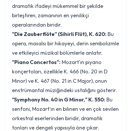
dramatik ifadeyi mükemmel bir şekilde
birleştiren, zamanının en yenilikçi
operalarından biridir.
"Die Zauberflöte" (Sihirli Flüt), K. 620:
Bu
opera, masalsı bir hikayeyi, derin sembolizmle
ve etkileyici müzikal bölümlerle anlatır.
"Piano Concertos":
Mozart'ın piyano
konçertoları, özellikle K. 466 (No. 20 in D
Minor) ve K. 467 (No. 21 in C Major), onun
enstrümantal müziğindeki ustalığını gösterir.
"Symphony No. 40 in G Minor," K. 550:
Bu
senfoni, Mozart'ın en bilinen ve en çok sevilen
orkestral eserlerinden biridir, dramatik
tonları ve dengeli yapısıyla öne çıkar.