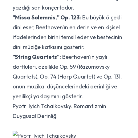
yazdığı son konçertodur.
"Missa Solemnis," Op. 123:
Bu büyük ölçekli
dini eser, Beethoven'ın en derin ve en kişisel
ifadelerinden birini temsil eder ve bestecinin
dini müziğe katkısını gösterir.
"String Quartets":
Beethoven'ın yaylı
dörtlüleri, özellikle Op. 59 (Razumovsky
Quartets), Op. 74 (Harp Quartet) ve Op. 131,
onun müzikal düşüncelerindeki derinliği ve
yenilikçi yaklaşımını gösterir.
Pyotr Ilyich Tchaikovsky: Romantizmin
Duygusal Derinliği