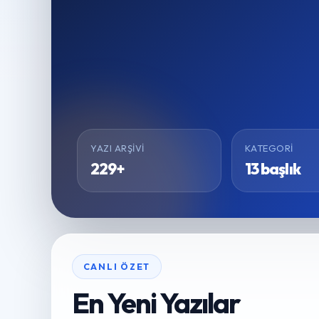
YAZI ARŞIVI
KATEGORI
229+
13 başlık
CANLI ÖZET
En Yeni Yazılar