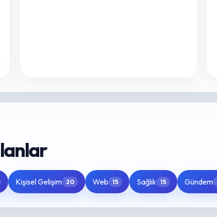
u
lanlar
Kişisel Gelişim
Web
Sağlık
Gündem
20
15
15