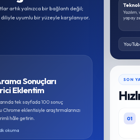
Teknolo
tlar artık yalnızca bir bağlantı değil;
Yazılım,
iliyle uyumlu bir yüzeyle karşılanıyor.
yapay z
YouTub
Arama Sonuçları
SON YA
rici Eklentim
Hızl
arında tek sayfada 100 sonuç
u Chrome eklentisiyle araştırmalarınızı
rimli hâle getirin.
01
 dk okuma