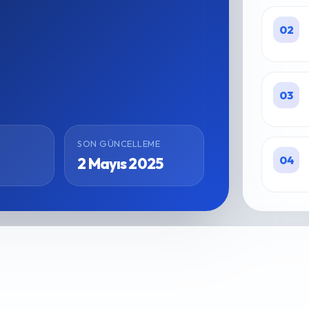
02
03
SON GÜNCELLEME
04
2 Mayıs 2025