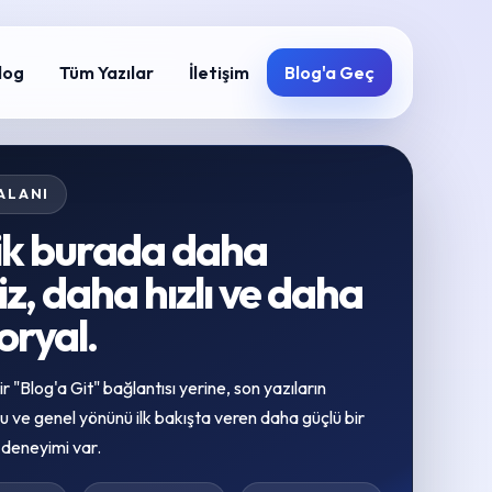
log
Tüm Yazılar
İletişim
Blog'a Geç
ALANI
rik burada daha
z, daha hızlı ve daha
oryal.
ir "Blog'a Git" bağlantısı yerine, son yazıların
 ve genel yönünü ilk bakışta veren daha güçlü bir
 deneyimi var.