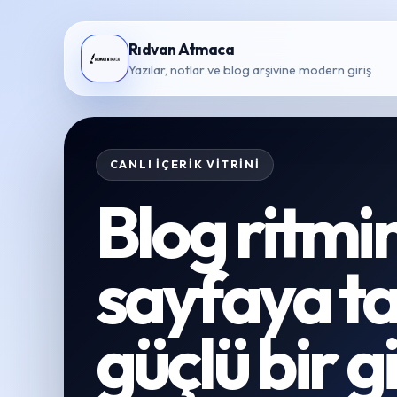
Rıdvan Atmaca
Yazılar, notlar ve blog arşivine modern giriş
CANLI İÇERIK VITRINI
Blog ritmi
sayfaya t
güçlü bir gi