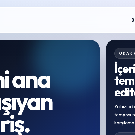
B
ODAK 
İçe
ni ana
temi
edit
aşıyan
Yalnızca b
riş.
temposunu
karşılama