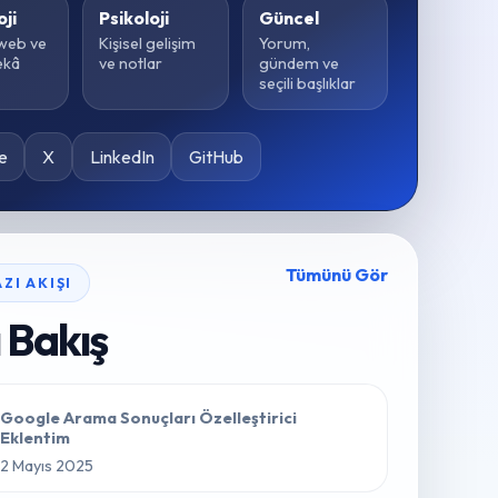
ji
Psikoloji
Güncel
 web ve
Kişisel gelişim
Yorum,
ekâ
ve notlar
gündem ve
seçili başlıklar
e
X
LinkedIn
GitHub
Tümünü Gör
ZI AKIŞI
ı Bakış
Google Arama Sonuçları Özelleştirici
Eklentim
2 Mayıs 2025