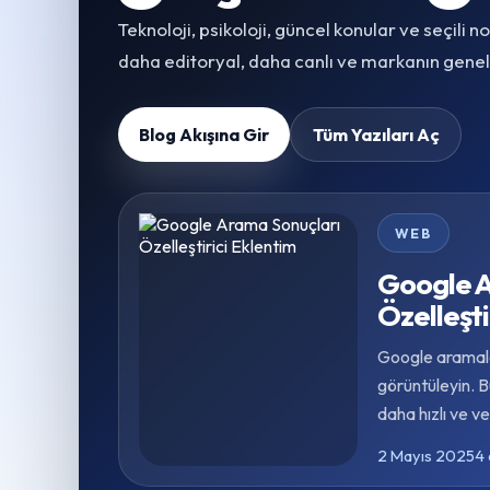
Teknoloji, psikoloji, güncel konular ve seçili no
daha editoryal, daha canlı ve markanın genel d
Blog Akışına Gir
Tüm Yazıları Aç
WEB
Google 
Özelleşti
Google aramal
görüntüleyin. B
daha hızlı ve ve
2 Mayıs 2025
4